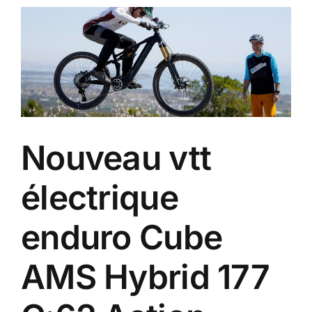
Full
12.11
avec
moteur
Avinox
M2S,
la
puissance
qui
Nouveau vtt
redéfinit
le
trail
électrique
électrique.
enduro Cube
AMS Hybrid 177