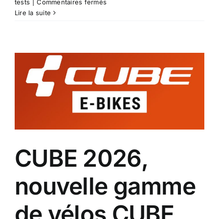
sur
tests
|
Commentaires fermés
Vtt
Lire la suite
électrique
Cube
Stereo
Hybrid
One44
HPC
Race
800
Wh
2026
CUBE 2026,
nouvelle gamme
de vélos CUBE