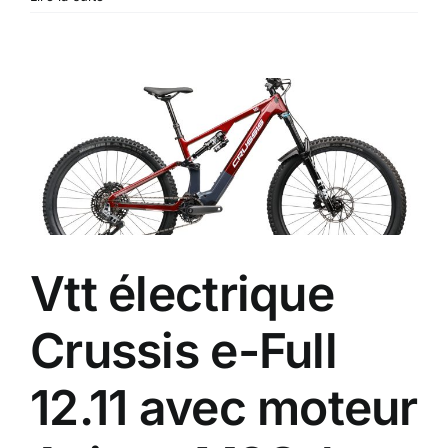
vtt
électrique
Canyon
Spectral
ON
CF
8,
le
vttae
enduro
à
4499
Vtt électrique
€
Crussis e-Full
12.11 avec moteur