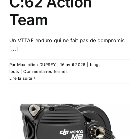
C:62 Action
Team
Un VTTAE enduro qui ne fait pas de compromis
[...]
Par
Maximilien DUPREY
|
16 avril 2026
|
blog
,
sur
tests
|
Commentaires fermés
Nouveau
Lire la suite
vtt
électrique
enduro
Cube
AMS
Hybrid
177
C:62