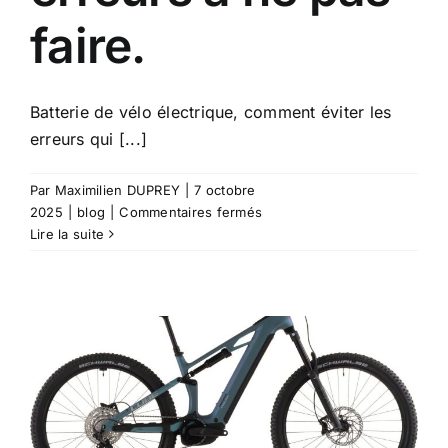
faire.
Batterie de vélo électrique, comment éviter les
erreurs qui [...]
Par
Maximilien DUPREY
|
7 octobre
sur
2025
|
blog
|
Commentaires fermés
Batterie
Lire la suite
de
vélo
électrique,
les
erreurs
à
ne
pas
faire.