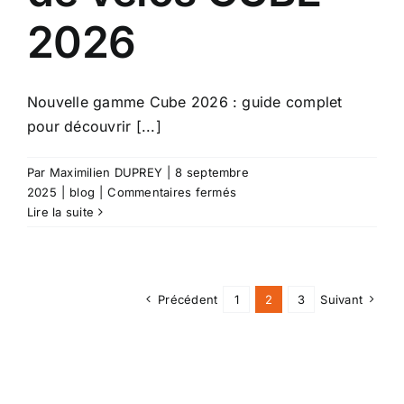
2026
Nouvelle gamme Cube 2026 : guide complet
pour découvrir [...]
Par
Maximilien DUPREY
|
8 septembre
sur
2025
|
blog
|
Commentaires fermés
CUBE
Lire la suite
2026,
nouvelle
gamme
de
Précédent
1
2
3
Suivant
vélos
CUBE
2026