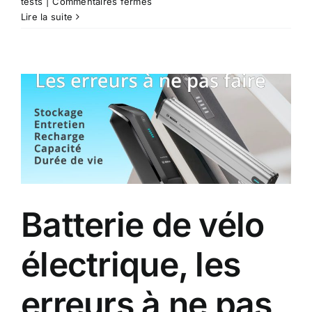
sur
tests
|
Commentaires fermés
Nouveau
Lire la suite
vtt
électrique
Cube
Stereo
Hybrid
One77
Action
Team
2026
Batterie de vélo
électrique, les
erreurs à ne pas