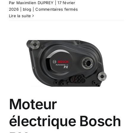
Par
Maximilien DUPREY
|
17 février
sur
2026
|
blog
|
Commentaires fermés
Le
Lire la suite
moteur
Bosch
Performance
SX
Moteur
électrique Bosch