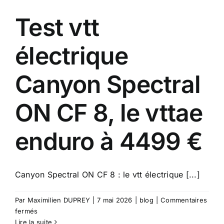
Test vtt
Actus
électrique
Contact
Canyon Spectral
ON CF 8, le vttae
enduro à 4499 €
Canyon Spectral ON CF 8 : le vtt électrique [...]
Par
Maximilien DUPREY
|
7 mai 2026
|
blog
|
Commentaires
sur
fermés
Test
Lire la suite