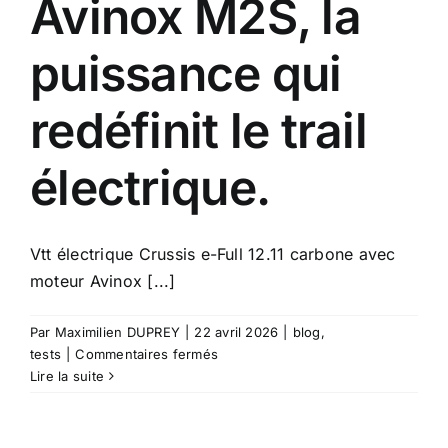
Avinox M2S, la
puissance qui
redéfinit le trail
électrique.
Vtt électrique Crussis e-Full 12.11 carbone avec
moteur Avinox [...]
Par
Maximilien DUPREY
|
22 avril 2026
|
blog
,
sur
tests
|
Commentaires fermés
Vtt
Lire la suite
électrique
Crussis
e-