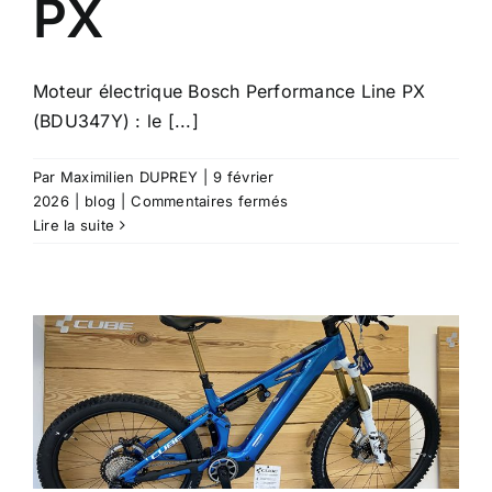
PX
Moteur électrique Bosch Performance Line PX
(BDU347Y) : le [...]
Par
Maximilien DUPREY
|
9 février
sur
2026
|
blog
|
Commentaires fermés
Moteur
Lire la suite
électrique
Bosch
PX