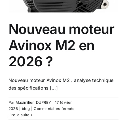
Action
Team
Nouveau moteur
Avinox M2 en
2026 ?
Nouveau moteur Avinox M2 : analyse technique
des spécifications [...]
Par
Maximilien DUPREY
|
17 février
sur
2026
|
blog
|
Commentaires fermés
Nouveau
Lire la suite
moteur
Avinox