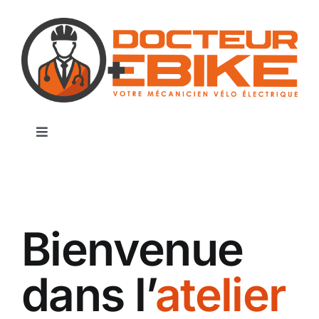
Passer
au
contenu
Toggle
Navigation
Accueil
Atelier
Bienvenue
Certification
dans l’
atelier
Magasins