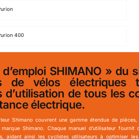
urion
Purion 400
 d’emploi SHIMANO » du sit
urs de vélos électriques 
 d’utilisation de tous le
stance électrique.
sateur Shimano couvrent une gamme étendue de pièces,
arque Shimano. Chaque manuel d’utilisateur fournit des 
ts, aidant ainsi les cyclistes utilisateurs à optimiser 