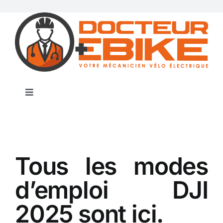
Passer
au
contenu
Toggle
Navigation
Accueil
Atelier
Tous les modes
d’emploi DJI
Certification
2025 sont ici.
Magasins