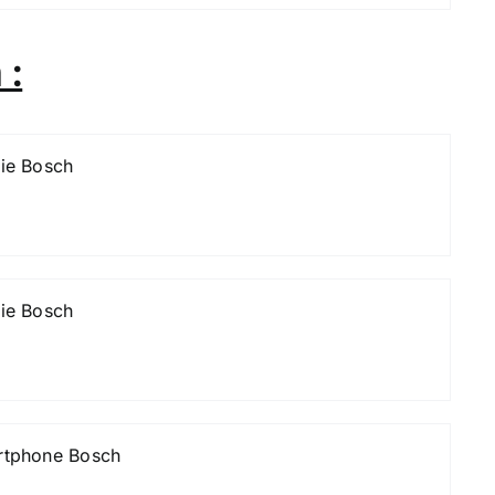
 :
rie Bosch
rie Bosch
artphone Bosch